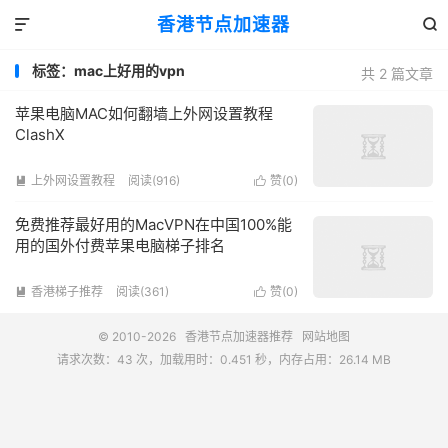
香港节点加速器


标签：mac上好用的vpn
共 2 篇文章
苹果电脑MAC如何翻墙上外网设置教程
ClashX
上外网设置教程
阅读(916)
赞(
0
)


免费推荐最好用的MacVPN在中国100%能
用的国外付费苹果电脑梯子排名
香港梯子推荐
阅读(361)
赞(
0
)


© 2010-2026
香港节点加速器推荐
网站地图
请求次数：43 次，加载用时：0.451 秒，内存占用：26.14 MB